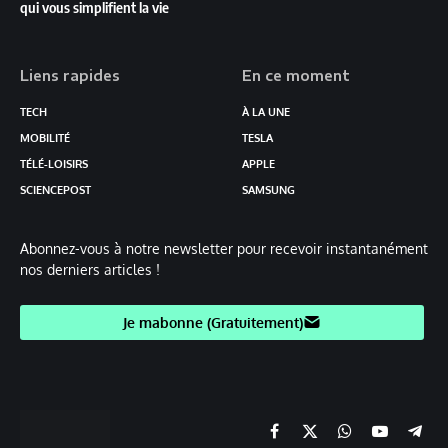
qui vous simplifient la vie
Liens rapides
En ce moment
TECH
À LA UNE
MOBILITÉ
TESLA
TÉLÉ-LOISIRS
APPLE
SCIENCEPOST
SAMSUNG
Abonnez-vous à notre newsletter pour recevoir instantanément
nos derniers articles !
Je mabonne (Gratuitement)
Facebook
X
Chaine
YouTube
Teleg