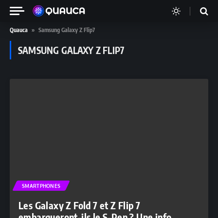
Quauca
»
Samsung Galaxy Z Flip7
SAMSUNG GALAXY Z FLIP7
SMARTPHONES
Les Galaxy Z Fold 7 et Z Flip 7
embarqueront-ils le S-Pen ? Une info