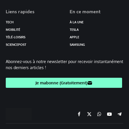
Liens rapides
En ce moment
TECH
À LA UNE
MOBILITÉ
TESLA
TÉLÉ-LOISIRS
APPLE
SCIENCEPOST
SAMSUNG
Abonnez-vous à notre newsletter pour recevoir instantanément
nos derniers articles !
Je mabonne (Gratuitement)
Facebook
X
Chaine
YouTube
Teleg
(Twitter)
WhatsApp