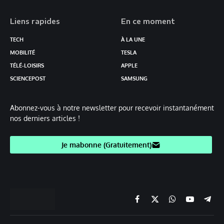
Liens rapides
En ce moment
TECH
À LA UNE
MOBILITÉ
TESLA
TÉLÉ-LOISIRS
APPLE
SCIENCEPOST
SAMSUNG
Abonnez-vous à notre newsletter pour recevoir instantanément
nos derniers articles !
Je mabonne (Gratuitement)
Facebook
X
Chaine
YouTube
Teleg
(Twitter)
WhatsApp