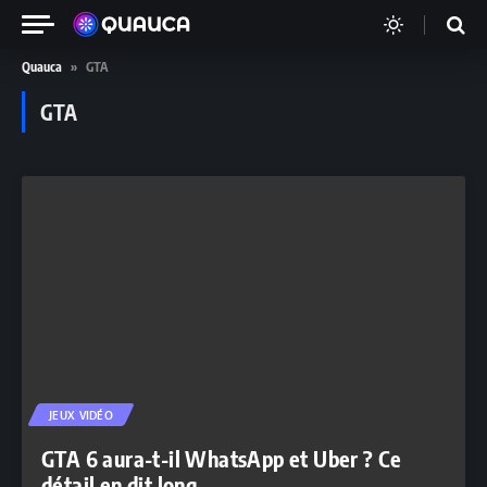
Quauca
»
GTA
GTA
JEUX VIDÉO
GTA 6 aura-t-il WhatsApp et Uber ? Ce
détail en dit long