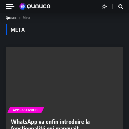
Quauca
»
Meta
META
APPS & SERVICES
WhatsApp va enfin introduire la
fonctionnalité qui manquait