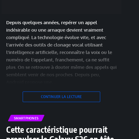
Depuis quelques années, repérer un appel
indésirable ou une arnaque devient vraiment
compliqué. La technologie évolue vite, et avec
l’arrivée des outils de clonage vocal utilisant
l’intelligence artificielle, reconnaître la voix ou le
numéro de l’appelant, franchement, ça ne suffit
plus. On se retrouve à douter même des appels qui
semblent venir de nos proches. Depuis peu,
Android propose une…
CONTINUER LA LECTURE
SMARTPHONES
Cette caractéristique pourrait