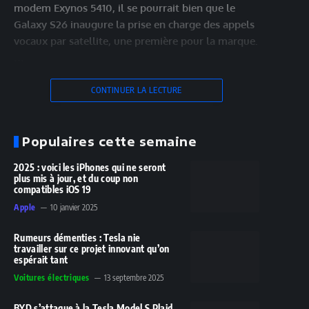
modem Exynos 5410, il se pourrait bien que le
Galaxy S26 inaugure la prise en charge des appels
vocaux par satellite, une première pour la marque.
…
CONTINUER LA LECTURE
Populaires cette semaine
2025 : voici les iPhones qui ne seront
plus mis à jour, et du coup non
compatibles iOS 19
Apple
10 janvier 2025
Rumeurs démenties : Tesla nie
travailler sur ce projet innovant qu’on
espérait tant
Voitures électriques
13 septembre 2025
BYD s’attaque à la Tesla Model S Plaid