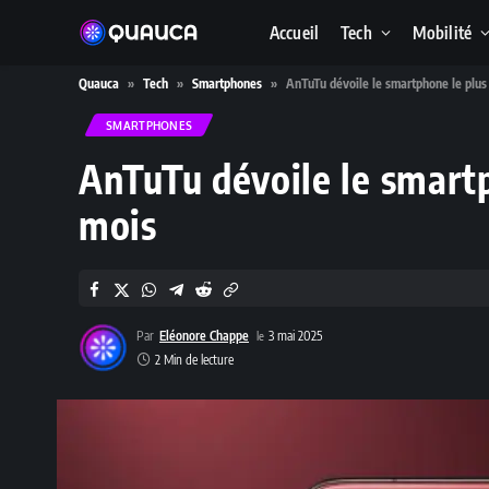
Accueil
Tech
Mobilité
Quauca
»
Tech
»
Smartphones
»
AnTuTu dévoile le smartphone le plus
SMARTPHONES
AnTuTu dévoile le smartp
mois
Par
Eléonore Chappe
3 mai 2025
2 Min de lecture