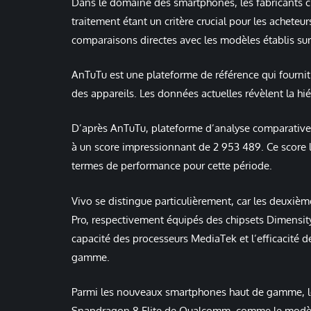
Dans le domaine des smartphones, les fabricants c
traitement étant un critère crucial pour les achete
comparaisons directes avec les modèles établis sur
AnTuTu est une plateforme de référence qui fournit 
des appareils. Les données actuelles révèlent la 
D’après AnTuTu, plateforme d’analyse comparative 
à un score impressionnant de 2 953 489. Ce score
termes de performance pour cette période.
Vivo se distingue particulièrement, car les deuxiè
Pro, respectivement équipés des chipsets Dimensity
capacité des processeurs MediaTek et l’efficacité d
gamme.
Parmi les nouveaux smartphones haut de gamme, le
Snapdragon 8 Elite de Qualcomm, comme le modèle