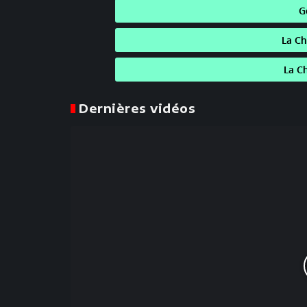
G
La C
La C
Dernières vidéos