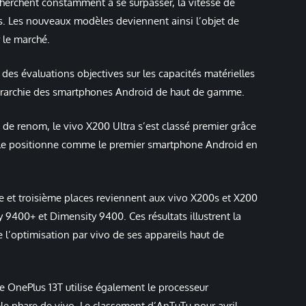
herchent constamment à se surpasser, la vitesse de
urs. Les nouveaux modèles deviennent ainsi l’objet de
 le marché.
des évaluations objectives sur les capacités matérielles
hiérarchie des smartphones Android de haut de gamme.
de renom, le vivo X200 Ultra s’est classé premier grâce
 le positionne comme le premier smartphone Android en
me et troisième places reviennent aux vivo X200s et X200
 9400+ et Dimensity 9400. Ces résultats illustrent la
e l’optimisation par vivo de ses appareils haut de
 OnePlus 13T utilise également le processeur
 phare de vivo. Le classement d’AnTuTu pour avril