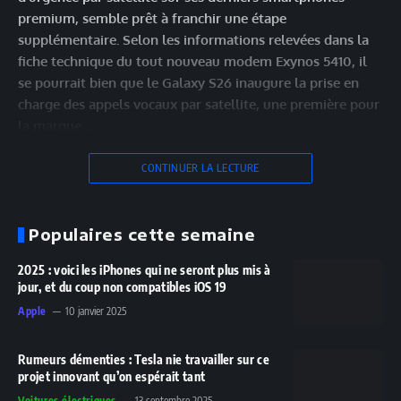
premium, semble prêt à franchir une étape
supplémentaire. Selon les informations relevées dans la
fiche technique du tout nouveau modem Exynos 5410, il
se pourrait bien que le Galaxy S26 inaugure la prise en
charge des appels vocaux par satellite, une première pour
la marque.…
CONTINUER LA LECTURE
Populaires cette semaine
2025 : voici les iPhones qui ne seront plus mis à
jour, et du coup non compatibles iOS 19
Apple
10 janvier 2025
Rumeurs démenties : Tesla nie travailler sur ce
projet innovant qu’on espérait tant
Voitures électriques
13 septembre 2025