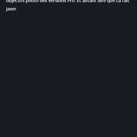
objectifs photo des versions Pro. Et autant dire que ça fait
jaser.