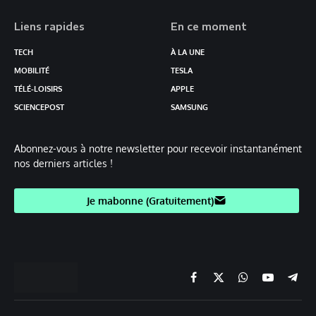
Liens rapides
En ce moment
TECH
À LA UNE
MOBILITÉ
TESLA
TÉLÉ-LOISIRS
APPLE
SCIENCEPOST
SAMSUNG
Abonnez-vous à notre newsletter pour recevoir instantanément
nos derniers articles !
Je mabonne (Gratuitement)
Facebook
X
Chaine
YouTube
Teleg
(Twitter)
WhatsApp