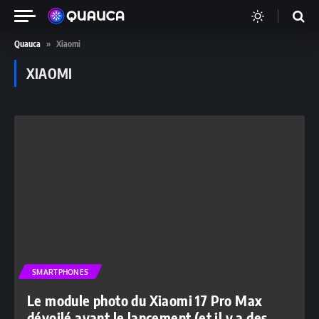
Quauca
»
Xiaomi
XIAOMI
SMARTPHONES
Le module photo du Xiaomi 17 Pro Max
dévoilé avant le lancement (et il y a des