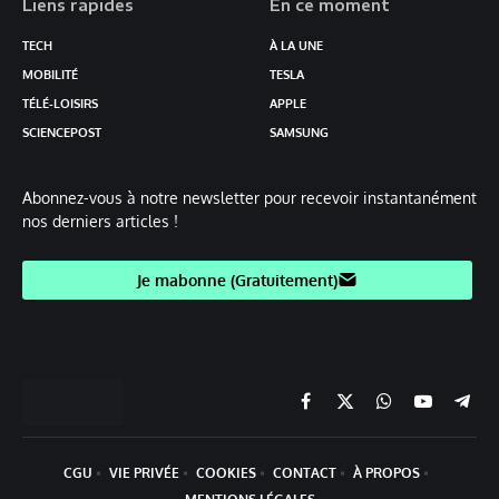
Liens rapides
En ce moment
TECH
À LA UNE
MOBILITÉ
TESLA
TÉLÉ-LOISIRS
APPLE
SCIENCEPOST
SAMSUNG
Abonnez-vous à notre newsletter pour recevoir instantanément
nos derniers articles !
Je mabonne (Gratuitement)
Facebook
X
Chaine
YouTube
Teleg
(Twitter)
WhatsApp
CGU
VIE PRIVÉE
COOKIES
CONTACT
À PROPOS