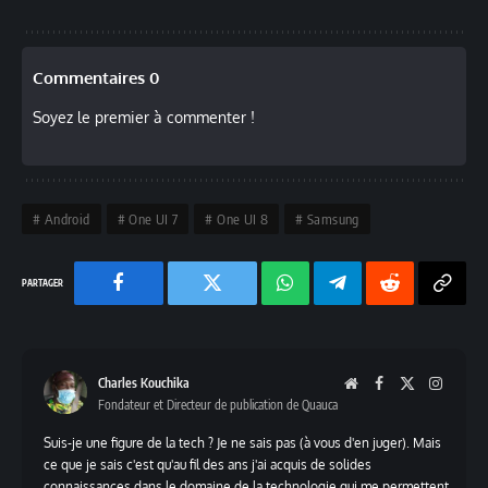
Commentaires 0
Soyez le premier à commenter !
Android
One UI 7
One UI 8
Samsung
Facebook
Twitter
Chaine
Telegram
Reddit
Copy
WhatsApp
Link
Charles Kouchika
Website
Facebook
X
Instag
Fondateur et Directeur de publication de Quauca
(Twitter)
Suis-je une figure de la tech ? Je ne sais pas (à vous d'en juger). Mais
ce que je sais c'est qu'au fil des ans j'ai acquis de solides
connaissances dans le domaine de la technologie qui me permettent