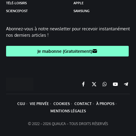
TÉLÉ-LOISIRS
APPLE
SCIENCEPOST
SAMSUNG
Abonnez-vous à notre newsletter pour recevoir instantanément
nos derniers articles !
Je mabonne (Gratuitement)
Facebook
X
Chaine
YouTube
Teleg
(Twitter)
WhatsApp
CGU
VIE PRIVÉE
COOKIES
CONTACT
À PROPOS
MENTIONS LÉGALES
© 2022 – 2026 QUAUCA – TOUS DROITS RÉSERVÉS