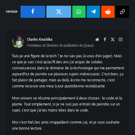
Facebook
Twitter
Chaine
Telegram
Reddit
Copy
WhatsApp
Link
Charles Kouchika
Website
Facebook
X
Instag
Fondateur et Directeur de publication de Quauca
(Twitter)
Suis-je une figure de la tech ? Je ne sais pas (à vous d'en juger). Mais
ce que je sais c'est qu'au fil des ans j'ai acquis de solides
connaissances dans le domaine de la technologie qui me permettent
aujourd'hui de pondre sur plusieurs sujets intéressants. C'est bien, ça
fait plaisir de partager, mais au delà, écrire me reconnecte, c'est
comme recevoir une mise à jour quotidienne revitalisante.
Mon univers se résume principalement à deux choses : le code et la
plume. Tout simplement, si je ne suis pas entrain de peindre sur un
sujet, c'est que j'ai les mains liées dans le code.
Moi c'est Nel (les amis m'appellent comme ça), et je vous souhaite
une bonne lecture.