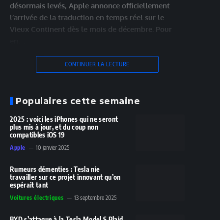
désormais levés, Apple annonce officiellement
l’arrivée de la traduction en temps réel sur le
Vieux Continent dès le mois de décembre. Pour
en…
CONTINUER LA LECTURE
Populaires cette semaine
2025 : voici les iPhones qui ne seront
plus mis à jour, et du coup non
compatibles iOS 19
Apple
10 janvier 2025
Rumeurs démenties : Tesla nie
travailler sur ce projet innovant qu’on
espérait tant
Voitures électriques
13 septembre 2025
BYD s’attaque à la Tesla Model S Plaid