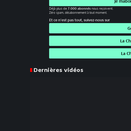
Je mabo
Déjà plus de
7.000 abonnés
nous reçoivent.
Zéro spam, désabonnement à tout moment.
Et ce n'est pas tout, suivez-nous sur
G
La C
La C
Dernières vidéos