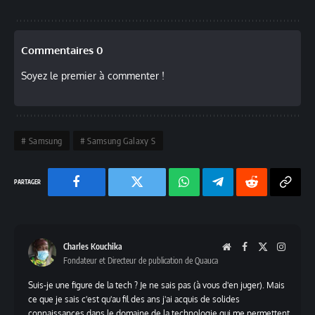
Commentaires 0
Soyez le premier à commenter !
Samsung
Samsung Galaxy S
Facebook
Twitter
Chaine
Telegram
Reddit
Copy
WhatsApp
Link
Charles Kouchika
Website
Facebook
X
Instag
Fondateur et Directeur de publication de Quauca
(Twitter)
Suis-je une figure de la tech ? Je ne sais pas (à vous d'en juger). Mais
ce que je sais c'est qu'au fil des ans j'ai acquis de solides
connaissances dans le domaine de la technologie qui me permettent