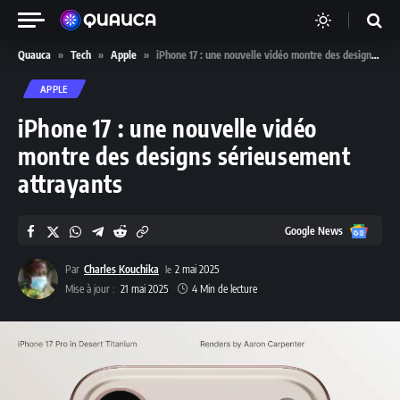
Quauca
»
Tech
»
Apple
»
iPhone 17 : une nouvelle vidéo montre des designs sérieusement attrayants
APPLE
iPhone 17 : une nouvelle vidéo
montre des designs sérieusement
attrayants
Google
Google News
News
Par
Charles Kouchika
2 mai 2025
Mise à jour :
21 mai 2025
4 Min de lecture