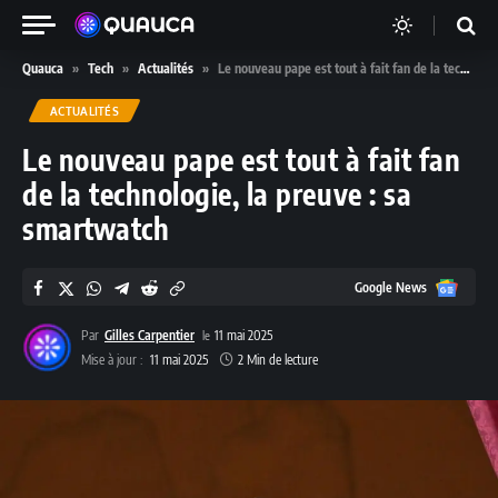
Quauca
»
Tech
»
Actualités
»
Le nouveau pape est tout à fait fan de la technologie, la preuve : sa smartwatch
ACTUALITÉS
Le nouveau pape est tout à fait fan
de la technologie, la preuve : sa
smartwatch
Google
Google News
News
Par
Gilles Carpentier
11 mai 2025
Mise à jour :
11 mai 2025
2 Min de lecture