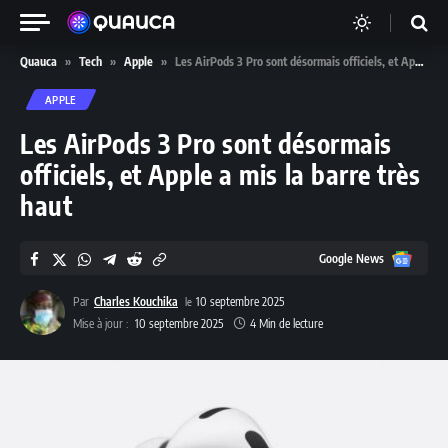
Quauca
»
Tech
»
Apple
»
Les AirPods 3 Pro sont désormais officiels, et Apple a mis la barre très haut
APPLE
Les AirPods 3 Pro sont désormais
officiels, et Apple a mis la barre très
haut
Google
Google News
News
Par
Charles Kouchika
10 septembre 2025
Mise à jour :
10 septembre 2025
4 Min de lecture