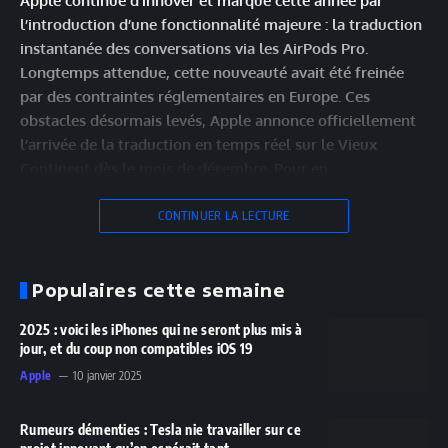
Apple continue d’innover et marque cette année par
l’introduction d’une fonctionnalité majeure : la traduction
instantanée des conversations via les AirPods Pro.
Longtemps attendue, cette nouveauté avait été freinée
par des contraintes réglementaires en Europe. Ces
obstacles désormais levés, Apple annonce officiellement
l’arrivée de la traduction en temps réel sur le Vieux
Continent dès le mois de décembre. Pour en…
CONTINUER LA LECTURE
Populaires cette semaine
2025 : voici les iPhones qui ne seront plus mis à
jour, et du coup non compatibles iOS 19
Apple
10 janvier 2025
Rumeurs démenties : Tesla nie travailler sur ce