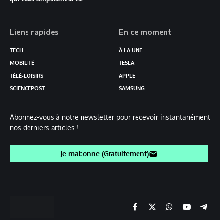
Liens rapides
En ce moment
TECH
À LA UNE
MOBILITÉ
TESLA
TÉLÉ-LOISIRS
APPLE
SCIENCEPOST
SAMSUNG
Abonnez-vous à notre newsletter pour recevoir instantanément
nos derniers articles !
Je mabonne (Gratuitement)
Facebook
X
Chaine
YouTube
Teleg