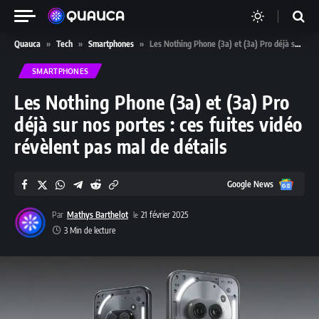
Quauca
»
Tech
»
Smartphones
»
Les Nothing Phone (3a) et (3a) Pro déjà sur nos portes : ces fuites vidéo révèlent pas mal de détails
SMARTPHONES
Les Nothing Phone (3a) et (3a) Pro
déjà sur nos portes : ces fuites vidéo
révèlent pas mal de détails
Google
Google News
News
Par
Mathys Barthelot
21 février 2025
3 Min de lecture