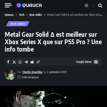
Quauca
»
Tech
»
Jeux vidéo
»
Metal Gear Solid Δ est meilleur sur Xbox Series X que sur PS5 Pro ? Une info tombe
JEUX VIDÉO
Metal Gear Solid Δ est meilleur sur
Xbox Series X que sur PS5 Pro ? Une
info tombe
Google
Google News
News
Par
Charles Kouchika
2 septembre 2025
3 Min de lecture