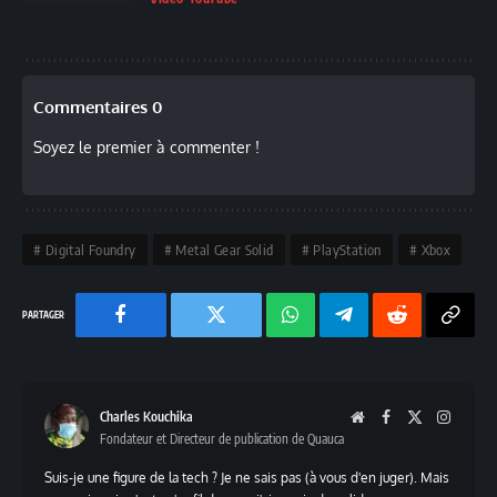
Commentaires 0
Soyez le premier à commenter !
Digital Foundry
Metal Gear Solid
PlayStation
Xbox
Facebook
Twitter
Chaine
Telegram
Reddit
Copy
WhatsApp
Link
Charles Kouchika
Website
Facebook
X
Instag
Fondateur et Directeur de publication de Quauca
(Twitter)
Suis-je une figure de la tech ? Je ne sais pas (à vous d'en juger). Mais