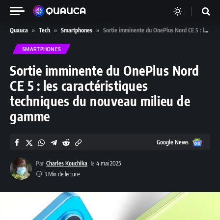
Quauca
»
Tech
»
Smartphones
»
Sortie imminente du OnePlus Nord CE 5 : les caractéristiques techniques du nouveau milieu de gamme
SMARTPHONES
Sortie imminente du OnePlus Nord
CE 5 : les caractéristiques
techniques du nouveau milieu de
gamme
Google
Google News
News
Par
Charles Kouchika
4 mai 2025
3 Min de lecture