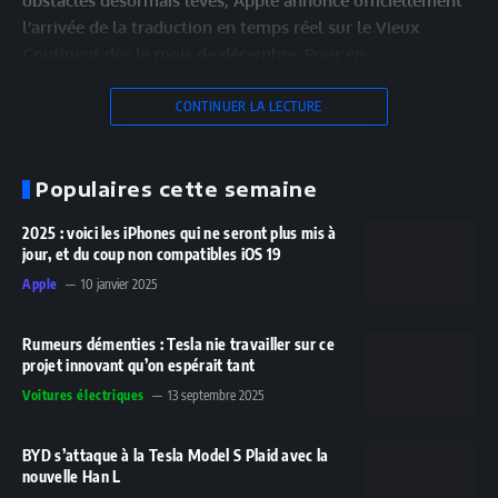
obstacles désormais levés, Apple annonce officiellement
l’arrivée de la traduction en temps réel sur le Vieux
Continent dès le mois de décembre. Pour en…
CONTINUER LA LECTURE
Populaires cette semaine
2025 : voici les iPhones qui ne seront plus mis à
jour, et du coup non compatibles iOS 19
Apple
10 janvier 2025
Rumeurs démenties : Tesla nie travailler sur ce
projet innovant qu’on espérait tant
Voitures électriques
13 septembre 2025
BYD s’attaque à la Tesla Model S Plaid avec la
nouvelle Han L