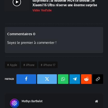
surprendra ; la nouvelle MG4 se dévoile ; le
Xiaomi 16 Ultra réserve une énorme surprise
Vidéo YouTube
Commentaires 0
Soyez le premier à commenter !
Apple
iPhone
iPhone 17
Facebook
Twitter
Chaine
Telegram
Reddit
Copy
WhatsApp
Link
Mathys Barthelot
Websit