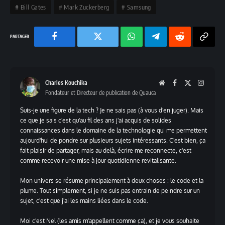
Bill Gates
Mark Zuckerberg
Samsung
Facebook
Twitter
Chaine
Telegram
Reddit
Copy
WhatsApp
Link
Charles Kouchika
Website
Facebook
X
Instag
Fondateur et Directeur de publication de Quauca
(Twitter)
Suis-je une figure de la tech ? Je ne sais pas (à vous d'en juger). Mais
ce que je sais c'est qu'au fil des ans j'ai acquis de solides
connaissances dans le domaine de la technologie qui me permettent
aujourd'hui de pondre sur plusieurs sujets intéressants. C'est bien, ça
fait plaisir de partager, mais au delà, écrire me reconnecte, c'est
comme recevoir une mise à jour quotidienne revitalisante.
Mon univers se résume principalement à deux choses : le code et la
plume. Tout simplement, si je ne suis pas entrain de peindre sur un
sujet, c'est que j'ai les mains liées dans le code.
Moi c'est Nel (les amis m'appellent comme ça), et je vous souhaite