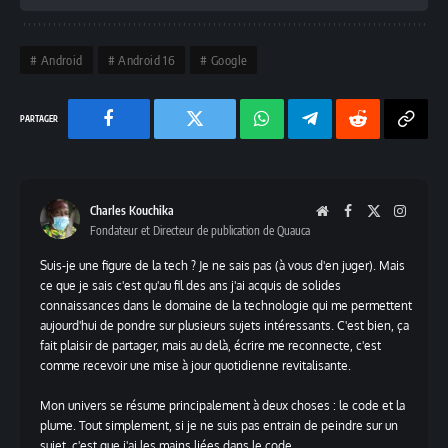
Android
Android 16
Google
Facebook
Twitter
Chaine
Telegram
Reddit
Copy
WhatsApp
Link
Charles Kouchika
Website
Facebook
X
Instag
Fondateur et Directeur de publication de Quauca
(Twitter)
Suis-je une figure de la tech ? Je ne sais pas (à vous d'en juger). Mais
ce que je sais c'est qu'au fil des ans j'ai acquis de solides
connaissances dans le domaine de la technologie qui me permettent
aujourd'hui de pondre sur plusieurs sujets intéressants. C'est bien, ça
fait plaisir de partager, mais au delà, écrire me reconnecte, c'est
comme recevoir une mise à jour quotidienne revitalisante.
Mon univers se résume principalement à deux choses : le code et la
plume. Tout simplement, si je ne suis pas entrain de peindre sur un
sujet, c'est que j'ai les mains liées dans le code.