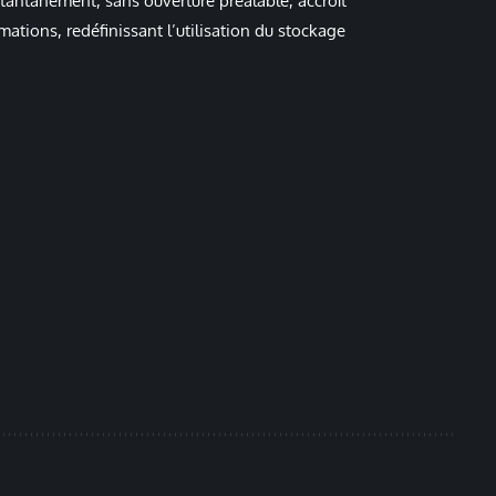
instantanément, sans ouverture préalable, accroît
rmations, redéfinissant l’utilisation du stockage