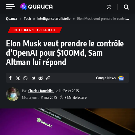
Quauca
»
Tech
»
Intelligence artificielle
»
Elon Musk veut prendre le contrôle d’OpenAI pour $100Md, Sam Altman lui répond
INTELLIGENCE ARTIFICIELLE
Elon Musk veut prendre le contrôle
d’OpenAI pour $100Md, Sam
Altman lui répond
Google
Google News
News
Par
Charles Kouchika
11 février 2025
Mise à jour :
21 mai 2025
3 Min de lecture