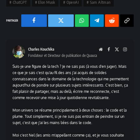
ChatGPT
Elon Musk
OpenAI
Sam Altman
Facebook
Twitter
Chaine
Telegram
Reddit
Copy
WhatsApp
Link
Charles Kouchika
Website
Facebook
X
Instag
Fondateur et Directeur de publication de Quauca
(Twitter)
Suis-je une figure de la tech ? Je ne sais pas (à vous d'en juger). Mais
ce que je sais c'est qu'au fil des ans j'ai acquis de solides
connaissances dans le domaine de la technologie qui me permettent
aujourd'hui de pondre sur plusieurs sujets intéressants. C'est bien, ça
fait plaisir de partager, mais au delà, écrire me reconnecte, c'est
comme recevoir une mise à jour quotidienne revitalisante.
Mon univers se résume principalement à deux choses : le code et la
plume. Tout simplement, si je ne suis pas entrain de peindre sur un
sujet, c'est que j'ai les mains liées dans le code.
Moi c'est Nel (les amis m'appellent comme ça), et je vous souhaite