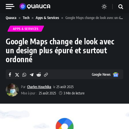
Quauca
»
Tech
»
Apps & Services
»
Google Maps change de look avec un design plus épuré et surtout ordonné
APPS & SERVICES
Google Maps change de look avec
un design plus épuré et surtout
ordonné
Google
Google News
News
Par
Charles Kouchika
25 août 2025
Mise à jour :
25 août 2025
3 Min de lecture