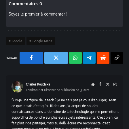
Commentaires 0
Soyez le premier à commenter !
Google
Google Maps
Facebook
Twitter
Chaine
Telegram
Reddit
Copy
WhatsApp
Link
Charles Kouchika
Website
Facebook
X
Instag
Fondateur et Directeur de publication de Quauca
(Twitter)
Suis-je une figure de la tech ? Je ne sais pas (à vous d'en juger). Mais
ce que je sais c'est qu'au fil des ans j'ai acquis de solides
connaissances dans le domaine de la technologie qui me permettent
aujourd'hui de pondre sur plusieurs sujets intéressants. C'est bien, ça
fait plaisir de partager, mais au delà, écrire me reconnecte, c'est
comme recevoir une mise à jour quotidienne revitalisante.