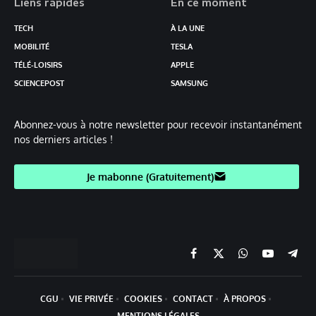
Liens rapides
En ce moment
TECH
À LA UNE
MOBILITÉ
TESLA
TÉLÉ-LOISIRS
APPLE
SCIENCEPOST
SAMSUNG
Abonnez-vous à notre newsletter pour recevoir instantanément
nos derniers articles !
Je mabonne (Gratuitement)
Facebook
X
Chaine
YouTube
Teleg
(Twitter)
WhatsApp
CGU
VIE PRIVÉE
COOKIES
CONTACT
À PROPOS
MENTIONS LÉGALES