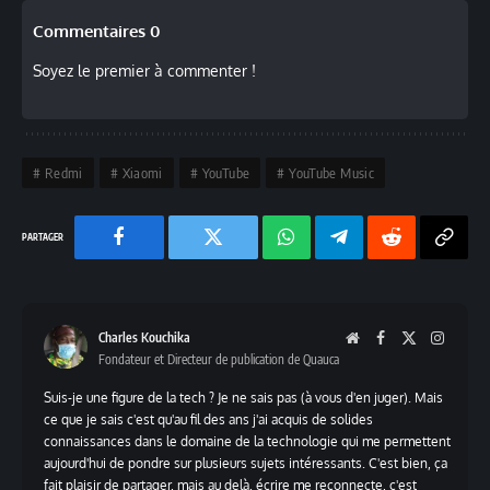
Commentaires 0
Soyez le premier à commenter !
Redmi
Xiaomi
YouTube
YouTube Music
Facebook
Twitter
Chaine
Telegram
Reddit
Copy
WhatsApp
Link
Charles Kouchika
Website
Facebook
X
Instag
Fondateur et Directeur de publication de Quauca
(Twitter)
Suis-je une figure de la tech ? Je ne sais pas (à vous d'en juger). Mais
ce que je sais c'est qu'au fil des ans j'ai acquis de solides
connaissances dans le domaine de la technologie qui me permettent
aujourd'hui de pondre sur plusieurs sujets intéressants. C'est bien, ça
fait plaisir de partager, mais au delà, écrire me reconnecte, c'est