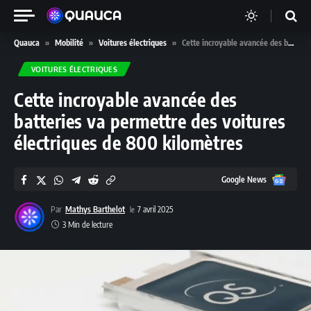
Quauca
»
Mobilité
»
Voitures électriques
»
Cette incroyable avancée des batteries va permettre des voitures électriques de 800 kilomètres
VOITURES ÉLECTRIQUES
Cette incroyable avancée des
batteries va permettre des voitures
électriques de 800 kilomètres
Google
Google News
News
Par
Mathys Barthelot
7 avril 2025
3 Min de lecture