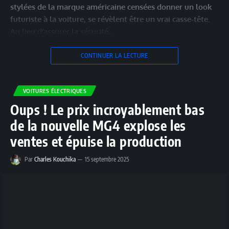
stylées de la marque américaine censées donner un look
futuriste à la voiture, se révèlent être un vrai casse-tête.
Au lieu d’assurer la sécurité,…
CONTINUER LA LECTURE
VOITURES ÉLECTRIQUES
Oups ! Le prix incroyablement bas
de la nouvelle MG4 explose les
ventes et épuise la production
Par
Charles Kouchika
15 septembre 2025