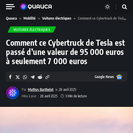
Quauca
»
Mobilité
»
Voitures électriques
»
Comment ce Cybertruck de Tesla est passé d’une valeur de 95 000 euros à seulement 7 000 euros
VOITURES ÉLECTRIQUES
Comment ce Cybertruck de Tesla est
passé d’une valeur de 95 000 euros
à seulement 7 000 euros
Google
Google News
News
Par
Mathys Barthelot
28 avril 2025
Mise à jour :
28 avril 2025
3 Min de lecture