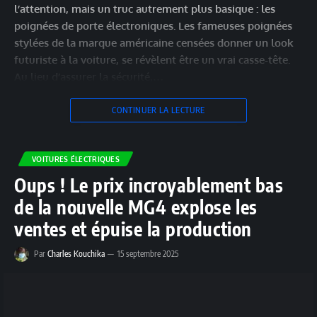
l’attention, mais un truc autrement plus basique : les
poignées de porte électroniques. Les fameuses poignées
stylées de la marque américaine censées donner un look
futuriste à la voiture, se révèlent être un vrai casse-tête.
Au lieu d’assurer la sécurité,…
CONTINUER LA LECTURE
VOITURES ÉLECTRIQUES
Oups ! Le prix incroyablement bas
de la nouvelle MG4 explose les
ventes et épuise la production
Par
Charles Kouchika
15 septembre 2025