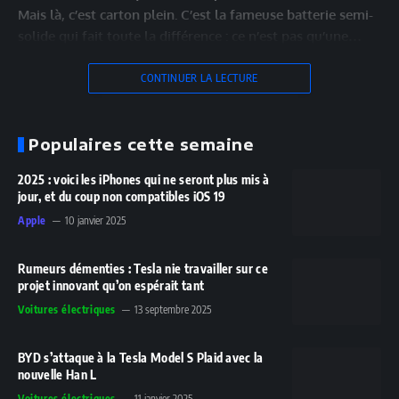
Mais là, c’est carton plein. C’est la fameuse batterie semi-
solide qui fait toute la différence : ce n’est pas qu’une…
CONTINUER LA LECTURE
Populaires cette semaine
2025 : voici les iPhones qui ne seront plus mis à
jour, et du coup non compatibles iOS 19
Apple
10 janvier 2025
Rumeurs démenties : Tesla nie travailler sur ce
projet innovant qu’on espérait tant
Voitures électriques
13 septembre 2025
BYD s’attaque à la Tesla Model S Plaid avec la
nouvelle Han L
Voitures électriques
11 janvier 2025