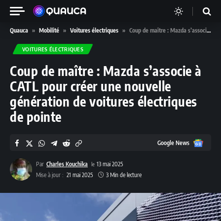
Quauca
»
Mobilité
»
Voitures électriques
»
Coup de maître : Mazda s’associe à CATL pour créer une nouvelle génération de voitures électriques de pointe
VOITURES ÉLECTRIQUES
Coup de maître : Mazda s’associe à
CATL pour créer une nouvelle
génération de voitures électriques
de pointe
Google
Google News
News
Par
Charles Kouchika
13 mai 2025
Mise à jour :
21 mai 2025
3 Min de lecture