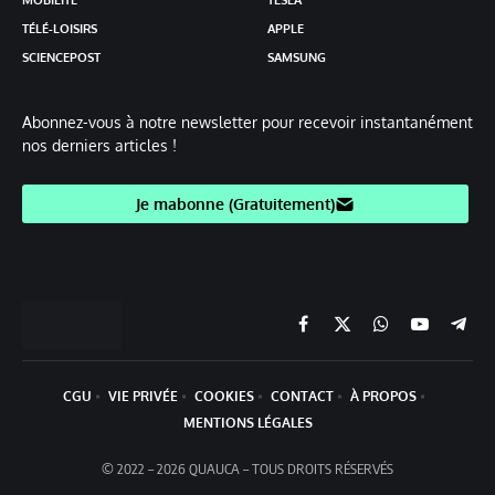
MOBILITÉ
TESLA
TÉLÉ-LOISIRS
APPLE
SCIENCEPOST
SAMSUNG
Abonnez-vous à notre newsletter pour recevoir instantanément
nos derniers articles !
Je mabonne (Gratuitement)
Facebook
X
Chaine
YouTube
Teleg
(Twitter)
WhatsApp
CGU
VIE PRIVÉE
COOKIES
CONTACT
À PROPOS
MENTIONS LÉGALES
© 2022 – 2026 QUAUCA – TOUS DROITS RÉSERVÉS