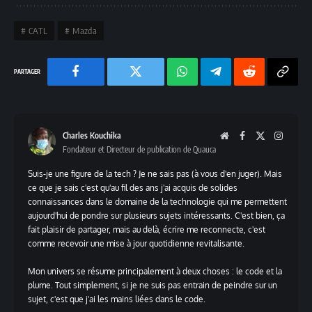
CATL
Mazda
Facebook
Twitter
Chaine
Telegram
Reddit
Copy
WhatsApp
Link
Charles Kouchika
Website
Facebook
X
Instag
Fondateur et Directeur de publication de Quauca
(Twitter)
Suis-je une figure de la tech ? Je ne sais pas (à vous d'en juger). Mais
ce que je sais c'est qu'au fil des ans j'ai acquis de solides
connaissances dans le domaine de la technologie qui me permettent
aujourd'hui de pondre sur plusieurs sujets intéressants. C'est bien, ça
fait plaisir de partager, mais au delà, écrire me reconnecte, c'est
comme recevoir une mise à jour quotidienne revitalisante.
Mon univers se résume principalement à deux choses : le code et la
plume. Tout simplement, si je ne suis pas entrain de peindre sur un
sujet, c'est que j'ai les mains liées dans le code.