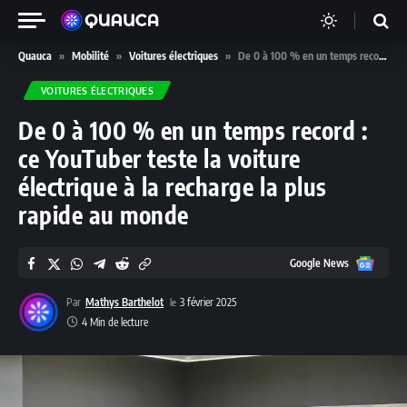
Quauca
»
Mobilité
»
Voitures électriques
»
De 0 à 100 % en un temps record : ce YouTuber teste la voiture électrique à la recharge la plus rapide au monde
VOITURES ÉLECTRIQUES
De 0 à 100 % en un temps record :
ce YouTuber teste la voiture
électrique à la recharge la plus
rapide au monde
Google
Google News
News
Par
Mathys Barthelot
3 février 2025
4 Min de lecture