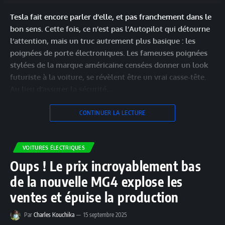
Tesla fait encore parler d’elle, et pas franchement dans le
bon sens. Cette fois, ce n’est pas l’Autopilot qui détourne
l’attention, mais un truc autrement plus basique : les
poignées de porte électroniques. Les fameuses poignées
stylées de la marque américaine censées donner un look
futuriste à la voiture, se révèlent être un vrai casse-tête.
Au lieu d’assurer la sécurité,…
CONTINUER LA LECTURE
VOITURES ÉLECTRIQUES
Oups ! Le prix incroyablement bas
de la nouvelle MG4 explose les
ventes et épuise la production
Par
Charles Kouchika
15 septembre 2025