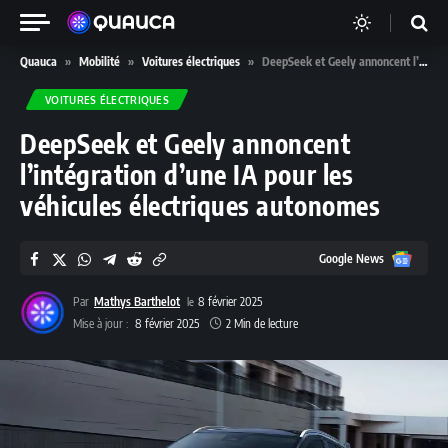
Quauca
»
Mobilité
»
Voitures électriques
»
DeepSeek et Geely annoncent l’intégration d’une IA pour les véhicules électriques autonomes
VOITURES ÉLECTRIQUES
DeepSeek et Geely annoncent
l’intégration d’une IA pour les
véhicules électriques autonomes
Google
Google News
News
Par
Mathys Barthelot
8 février 2025
Mise à jour :
8 février 2025
2 Min de lecture