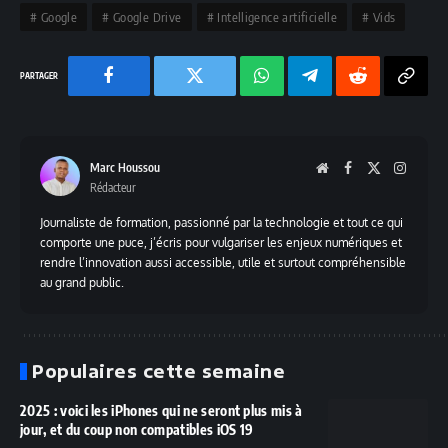
Google
Google Drive
Intelligence artificielle
Vids
Facebook
Twitter
Chaine
Telegram
Reddit
Copy
WhatsApp
Link
Marc Houssou
Website
Facebook
X
Instag
Rédacteur
(Twitter)
Journaliste de formation, passionné par la technologie et tout ce qui
comporte une puce, j’écris pour vulgariser les enjeux numériques et
rendre l’innovation aussi accessible, utile et surtout compréhensible
au grand public.
Populaires cette semaine
2025 : voici les iPhones qui ne seront plus mis à
jour, et du coup non compatibles iOS 19