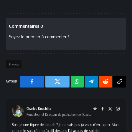
Commentaires 0
Soyez le premier à commenter !
vivo
Facebook
Twitter
Chaine
Telegram
Reddit
Copy
WhatsApp
Link
Charles Kouchika
Website
Facebook
X
Instag
Fondateur et Directeur de publication de Quauca
(Twitter)
Suis-je une figure de la tech ? Je ne sais pas (à vous d'en juger). Mais
ce que je sais c'est qu'au fil des ans j'ai acquis de solides