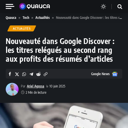
Quauca
»
Tech
»
Actualités
»
Nouveauté dans Google Discover : les titres relégués au second rang aux profits des résumés d’articles
ACTUALITÉS
Nouveauté dans Google Discover :
les titres relégués au second rang
aux profits des résumés d’articles
Google
Google News
News
Par
Ariel Agossa
10 juin 2025
2 Min de lecture