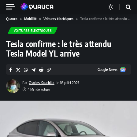
Quauca
»
Mobilité
»
Voitures électriques
»
Tesla confirme : le très attendu Tesla Model YL arrive
VOITURES ÉLECTRIQUES
Tesla confirme : le très attendu
Tesla Model YL arrive
Google
Google News
News
Par
Charles Kouchika
18 juillet 2025
4 Min de lecture