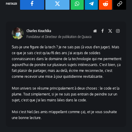
Facebook
Twitter
Chaine
Telegram
Reddit
Copy
WhatsApp
Link
Charles Kouchika
Website
Facebook
X
Instag
Fondateur et Directeur de publication de Quauca
(Twitter)
Suis-je une figure de la tech ? Je ne sais pas (à vous d'en juger). Mais
ce que je sais c'est qu'au fil des ans j'ai acquis de solides
connaissances dans le domaine de la technologie qui me permettent
aujourd'hui de pondre sur plusieurs sujets intéressants. C'est bien, ça
fait plaisir de partager, mais au delà, écrire me reconnecte, c'est
comme recevoir une mise à jour quotidienne revitalisante.
Mon univers se résume principalement à deux choses : le code et la
plume. Tout simplement, si je ne suis pas entrain de peindre sur un
sujet, c'est que j'ai les mains liées dans le code.
Moi c'est Nel (les amis m'appellent comme ça), et je vous souhaite
une bonne lecture.