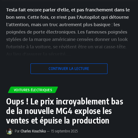
Tesla fait encore parler d’elle, et pas franchement dans le
bon sens. Cette fois, ce n’est pas l’Autopilot qui détourne
l’attention, mais un truc autrement plus basique : les
poignées de porte électroniques. Les fameuses poignées
stylées de la marque américaine censées donner un look
futuriste à la voiture, se révèlent être un vrai casse-tête.
Au lieu d’assurer la sécurité,…
CONTINUER LA LECTURE
VOITURES ÉLECTRIQUES
Oups ! Le prix incroyablement bas
de la nouvelle MG4 explose les
ventes et épuise la production
Par
Charles Kouchika
15 septembre 2025