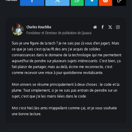
Facebook
Twitter
Chaine
Telegram
Reddit
Copy
WhatsApp
Link
Charles Kouchika
Website
Facebook
X
Instag
Fondateur et Directeur de publication de Quauca
(Twitter)
Suis-je une figure de la tech ? Je ne sais pas (à vous d'en juger). Mais
ce que je sais c'est qu'au fil des ans j'ai acquis de solides
connaissances dans le domaine de la technologie qui me permettent
aujourd'hui de pondre sur plusieurs sujets intéressants. C'est bien, ça
fait plaisir de partager, mais au delà, écrire me reconnecte, c'est
comme recevoir une mise à jour quotidienne revitalisante.
Mon univers se résume principalement à deux choses : le code et la
plume. Tout simplement, si je ne suis pas entrain de peindre sur un
sujet, c'est que j'ai les mains liées dans le code.
Moi c'est Nel (les amis m'appellent comme ça), et je vous souhaite
une bonne lecture.