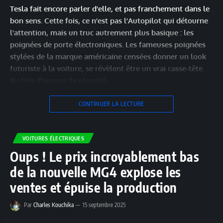
Tesla fait encore parler d’elle, et pas franchement dans le
bon sens. Cette fois, ce n’est pas l’Autopilot qui détourne
l’attention, mais un truc autrement plus basique : les
poignées de porte électroniques. Les fameuses poignées
stylées de la marque américaine censées donner un look
futuriste à la voiture, se révèlent être un vrai casse-tête.
Au lieu d’assurer la sécurité,…
CONTINUER LA LECTURE
VOITURES ÉLECTRIQUES
Oups ! Le prix incroyablement bas
de la nouvelle MG4 explose les
ventes et épuise la production
Par
Charles Kouchika
15 septembre 2025