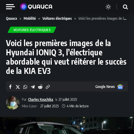
Quauca
»
Mobilité
»
Voitures électriques
»
Voici les premières images de la Hyundai IONIQ 3, l’électrique abordable qui veut réitérer le succès de la KIA EV3
VOITURES ÉLECTRIQUES
Voici les premières images de la
Hyundai IONIQ 3, l’électrique
abordable qui veut réitérer le succès
de la KIA EV3
Google
Google News
News
Par
Charles Kouchika
27 juillet 2025
Mise à jour :
27 juillet 2025
4 Min de lecture