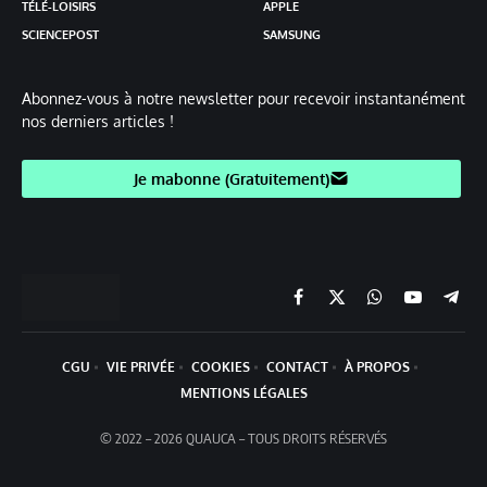
TÉLÉ-LOISIRS
APPLE
SCIENCEPOST
SAMSUNG
Abonnez-vous à notre newsletter pour recevoir instantanément
nos derniers articles !
Je mabonne (Gratuitement)
Facebook
X
Chaine
YouTube
Teleg
(Twitter)
WhatsApp
CGU
VIE PRIVÉE
COOKIES
CONTACT
À PROPOS
MENTIONS LÉGALES
© 2022 – 2026 QUAUCA – TOUS DROITS RÉSERVÉS