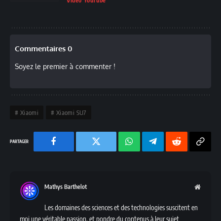
Vidéo YouTube
Commentaires 0
Soyez le premier à commenter !
Xiaomi
Xiaomi SU7
Facebook
Twitter
Chaine
Telegram
Reddit
Copy
WhatsApp
Link
Mathys Barthelot
Websit
Les domaines des sciences et des technologies suscitent en
moi une véritable passion, et pondre du contenus à leur sujet